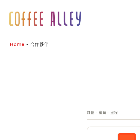
Skip
to
content
Home
-
合作夥伴
訂位 · 會員 · 里程