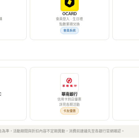
OCARD
購
會員登入 · 生日禮
點數累積兌換
會員系統
C
華南銀行
信用卡到店優惠
詳見各期活動
卡友優惠
告為準，活動期間與折扣內容不定期異動，消費前建議先至各銀行官網確認。