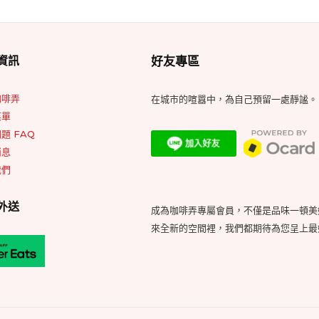
Footer
資訊
好友專區
Widget
Area
咖啡弄
在城市的喧囂中，為自己預留一處靜謐。
菜單
題 FAQ
消息
我們
外送
成為咖啡弄專屬會員，不僅是品味一頓美
來全新的空間裡，我們都期待為您呈上最