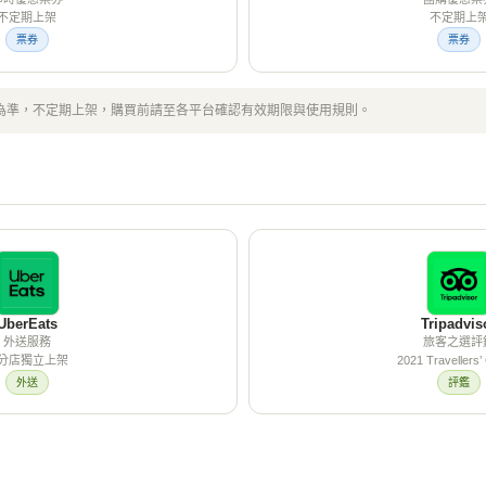
不定期上架
不定期上
票券
票券
為準，不定期上架，購買前請至各平台確認有效期限與使用規則。
UberEats
Tripadvis
外送服務
旅客之選評
分店獨立上架
2021 Travellers’
外送
評鑑