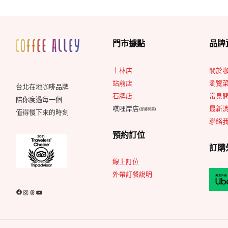
門市據點
品牌
士林店
關於
站前店
瀏覽
台北在地咖啡品牌
石牌店
常見問
陪你度過每一個
唭哩岸店
最新
(即將開幕)
值得慢下來的時刻
聯絡
預約訂位
訂購
線上訂位
外帶訂餐說明
Facebook
Instagram
Threads
YouTube