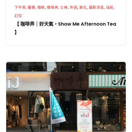
Afternoon
下午茶
,
優惠
,
咖啡
,
咖啡弄
,
士林
,
外送
,
敦化
,
最新消息
,
站前
,
Tea
訂位
】
【 咖啡弄｜好天氣，Show Me Afternoon Tea
】
【
咖
啡
弄
｜
敦
化
店
飲