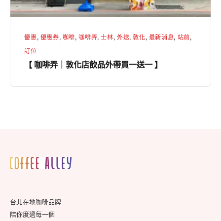
品
外
優惠
,
優惠券
,
咖啡
,
咖啡弄
,
士林
,
外送
,
敦化
,
最新消息
,
站前
,
帶
訂位
買
【 咖啡弄｜敦化店飲品外帶買一送一 】
一
送
一
】
Footer
Widget
Area
台北在地咖啡品牌
陪你度過每一個