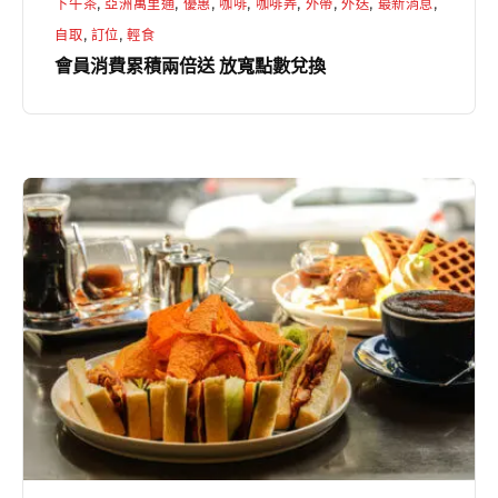
下午茶
,
亞洲萬里通
,
優惠
,
咖啡
,
咖啡弄
,
外帶
,
外送
,
最新消息
,
點
自取
,
訂位
,
輕食
數
會員消費累積兩倍送 放寬點數兌換
兌
換
【
咖
啡
弄
｜
好
天
氣，
Show
Me