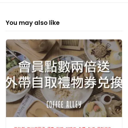
You may also like
會
員
消
費
累
積
兩
倍
送
放
寬