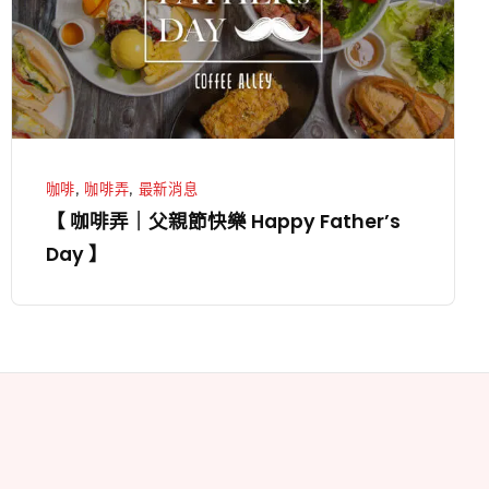
父
親
節
快
樂
Happy
咖啡
,
咖啡弄
,
最新消息
Father’s
【 咖啡弄｜父親節快樂 Happy Father’s
Day
Day 】
】