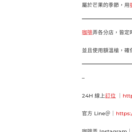
屬於芒果的季節，用
咖啡
弄各分店，皆定
並且使用額溫槍，確
–
24H 線上
訂位
｜
http
官方 Line＠｜
https:
咖啡弄 Instagram