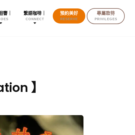
迴響｜
繫語咖啡｜
預約美好
專屬款待
HOES
CONNECT
RESERVE
PRIVILEGES
tion 】