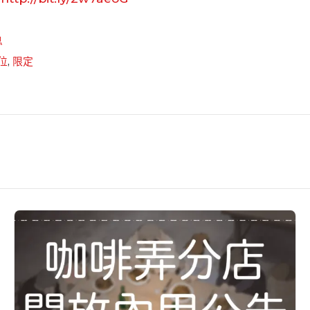
息
位
,
限定
咖
啡
弄
分
店