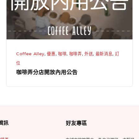
開
放
內
用
公
告
Coffee Alley
,
優惠
,
咖啡
,
咖啡弄
,
外送
,
最新消息
,
訂
位
咖啡弄分店開放內用公告
Footer
資訊
好友專區
Widget