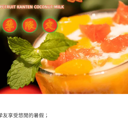
摯友享受悠閒的暑假；