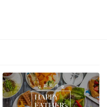
【
咖
啡
弄
｜