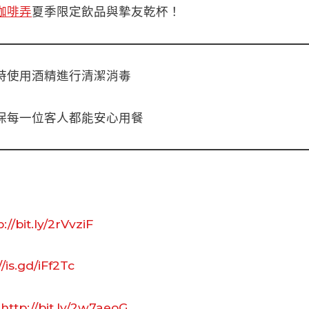
咖啡弄
夏季限定飲品與摯友乾杯！
時使用酒精進行清潔消毒
保每一位客人都能安心用餐
://bit.ly/2rVvziF
//is.gd/iFf2Tc
｜
http://bit.ly/2w7aeoG