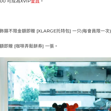
00 可成為XVIP
會員
。
]
飾類不限金額即贈 [XLARGE托特包] 一只(每會員限一次
額即贈 [咖啡弄鬆餅券] 一張。