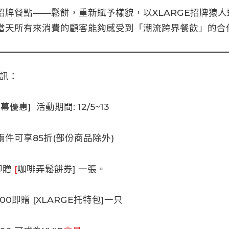
招牌餐點——鬆餅，重新賦予樣貌，以XLARGE招牌猿
當天所有來消費的顧客能夠感受到「潮流跨界餐飲」的合
資訊：
幕優惠] 活動期間: 12/5~13
件可享85折(部份商品除外)
即贈
[
咖啡弄鬆餅券] 一張。
00即贈 [XLARGE托特包]一只