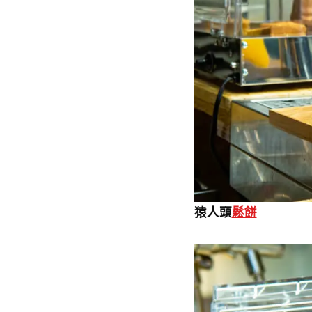
猿人頭
鬆餅