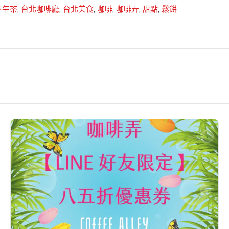
下午茶
,
台北咖啡廳
,
台北美食
,
咖啡
,
咖啡弄
,
甜點
,
鬆餅
【2020
春
季
咖
啡
弄
｜