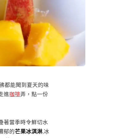
彷彿都能聞到夏天的味
走進
咖啡
弄，點一份
疊著當季時令鮮切水
濃郁的
芒果冰淇淋
,冰