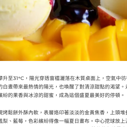
攀升至31°C，陽光穿透窗櫺灑落在木質桌面上，空氣中
的白晝帶來最熱情的陽光，也喚醒了對清涼甜點的渴望。
繽紛的果香與冰涼的甜蜜，成為這個盛夏最美好的停頓。
現烤鬆餅外酥內軟，表層烙印著淡淡的金黃焦香，上頭堆
鳳梨、藍莓，色彩繽紛得像一幅夏日畫布。中心挖球放上