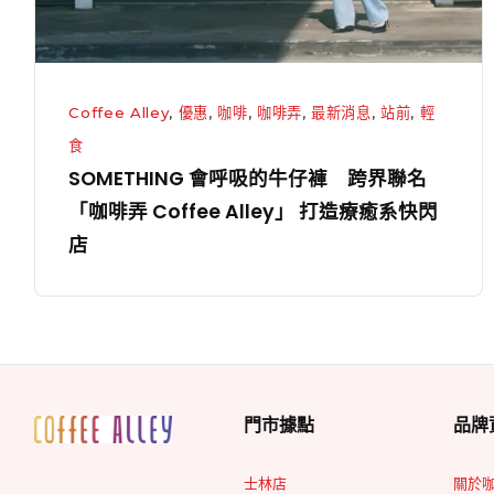
褲
跨
界
聯
Coffee Alley
,
優惠
,
咖啡
,
咖啡弄
,
最新消息
,
站前
,
輕
名
食
「咖
SOMETHING 會呼吸的牛仔褲 跨界聯名
啡
「咖啡弄 Coffee Alley」 打造療癒系快閃
弄
店
Coffee
Alley」
打
造
療
門市據點
品牌
癒
系
士林店
關於