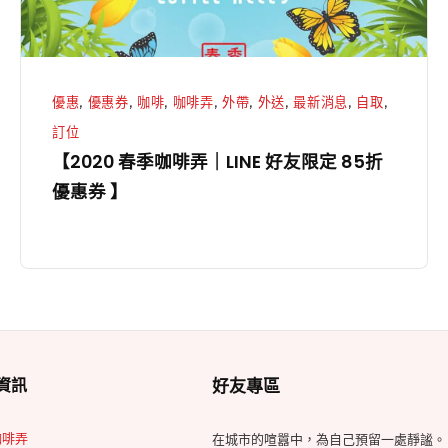
LINE
好
友
限
優惠
,
優惠券
,
咖啡
,
咖啡弄
,
外帶
,
外送
,
最新消息
,
自取
,
定
訂位
85
【2020 春季咖啡弄｜LINE 好友限定 85折
折
優惠券 】
優
惠
券
】
Footer
資訊
好友專區
Widget
咖啡弄
在城市的喧囂中，為自己預留一處靜謐。