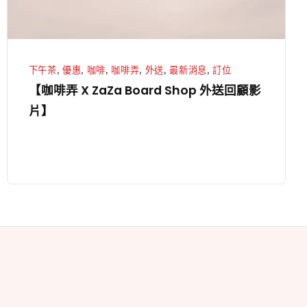
外
送
回
顧
下午茶
,
優惠
,
咖啡
,
咖啡弄
,
外送
,
最新消息
,
訂位
影
【咖啡弄 X ZaZa Board Shop 外送回顧影
片】
片】