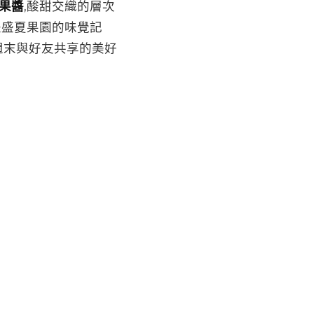
果醬
,酸甜交織的層次
是盛夏果園的味覺記
週末與好友共享的美好