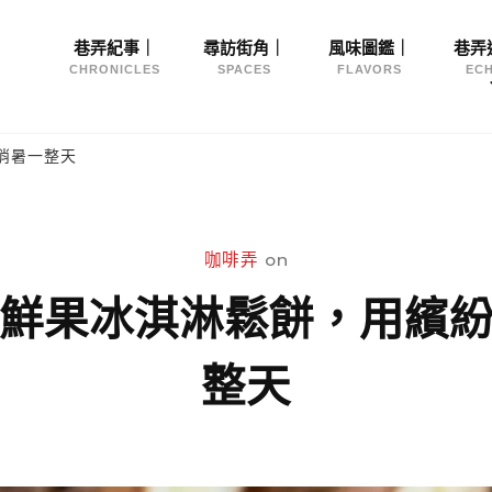
Site
巷弄紀事｜
尋訪街角｜
風味圖鑑｜
巷弄
Navigation
CHRONICLES
SPACES
FLAVORS
EC
消暑一整天
咖啡弄
on
鮮果冰淇淋鬆餅，用繽
整天