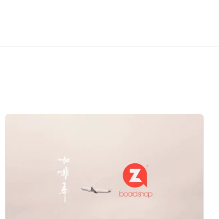
【咖
啡
弄
X
ZaZa
Board
Shop