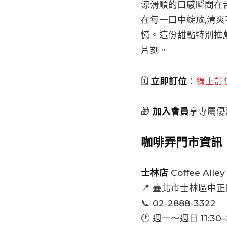
涼滑順的口感瞬間在
在每一口中綻放,清
憶。這份甜點特別推
片刻。
🗓️
立即訂位
：
線上訂
🎁
加入會員
享專屬優
咖啡弄門市資訊
士林店
Coffee Alley 
📍 臺北市士林區中正
📞 02-2888-3322
🕐 週一～週日 11:30–