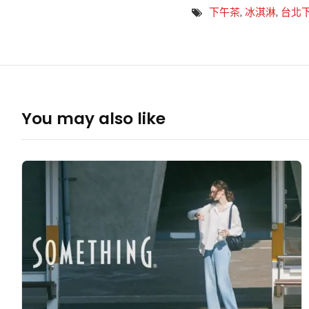
下午茶
,
冰淇淋
,
台北
You may also like
SOMETHING
會
呼
吸
的
牛
仔