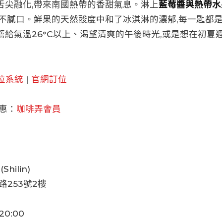
舌尖融化,帶來南國熱帶的香甜氣息。淋上
藍莓醬與熱帶水
爽不膩口。鮮果的天然酸度中和了冰淇淋的濃郁,每一匙都
薦給氣溫26°C以上、渴望清爽的午後時光,或是想在初夏
位系統
|
官網訂位
惠：
咖啡弄會員
(Shilin)
路253號2樓
20:00