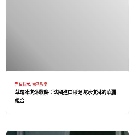
莓
冰
淇
淋
鬆
餅：
法
國
進
口
弄裡拾光
,
最新消息
果
草莓冰淇淋鬆餅：法國進口果泥與冰淇淋的華麗
泥
組合
與
冰
淇
淋