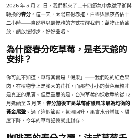
2026 年 3 月 21 日，我們迎來了二十四節氣中象徵平衡與
轉換的
春分
。這一天，太陽直射赤道，白晝與黑夜各佔十
二小時——自然界以最優雅的方式提醒我們：萬物正值盛
放，請放慢腳步，好好品嚐。
為什麼春分吃草莓，是老天爺的
安排？
你可能不知道，草莓其實是「假果」——我們吃的紅色果
肉，在植物學上是膨大的花托，而那些小小的黃色顆粒才
是真正的果實。但更重要的是，台灣草莓的採收季約從 12
月延續至 3 月底，
春分前後正是草莓甜酸風味最為均衡的
黃金尾聲
。過了這個節點，氣溫回升，果實水分增加、甜
度下降，今年的草莓記憶就此封存。