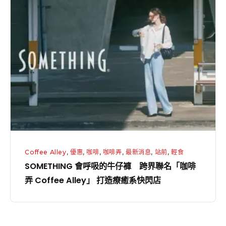
SOMETHING
的
會
華
呼
麗
吸
組
的
合
牛
仔
褲
跨
界
聯
Coffee Alley
,
優惠
,
咖啡
,
咖啡弄
,
最新消息
,
站前
,
輕食
名
SOMETHING 會呼吸的牛仔褲 跨界聯名「咖啡
「咖
弄 Coffee Alley」 打造療癒系快閃店
啡
弄
Coffee