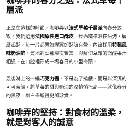
咖啡弄的春分之選：法式草莓千
層派
正是在這樣的時節，咖啡弄以
法式草莓千層派
向春分致
敬。我們選用
法國原裝進口酥皮
，經過精準溫控烘烤，層
層起酥，每一片都薄如蟬翼卻酥脆有聲。內餡採用
特製風
味奶油餡
，質地輕盈卻層次豐富，與鮮切草莓的微酸果汁
相遇，在口腔裡形成一場春日的小型奇蹟。
最後淋上的一縷
巧克力醬
，不是為了搶戲，而是以深沉的
可可苦韻，將草莓的甜與奶油的潤悄悄托高——就像春分
的黑夜，讓白晝顯得更加珍貴。
咖啡弄的堅持：對食材的溫柔，
就是對客人的誠意