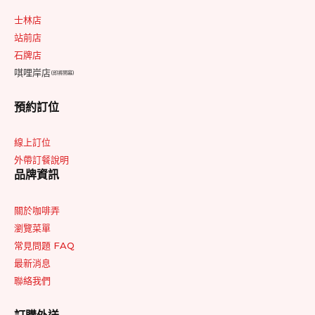
士林店
站前店
石牌店
唭哩岸店
(即將開幕)
預約訂位
線上訂位
外帶訂餐說明
品牌資訊
關於咖啡弄
瀏覽菜單
常見問題 FAQ
最新消息
聯絡我們