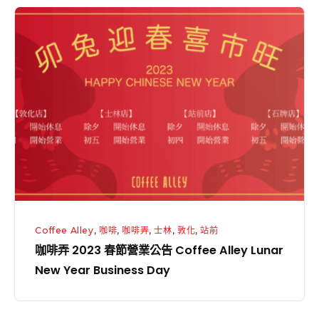
Alley」
咖
打
啡
造
弄
療
2023
癒
春
系
節
快
營
閃
業
店
公
告
Coffee
Coffee Alley
,
咖啡
,
咖啡弄
,
士林
,
敦化
,
站前
Alley
咖啡弄 2023 春節營業公告 Coffee Alley Lunar
Lunar
New Year Business Day
New
Year
Business