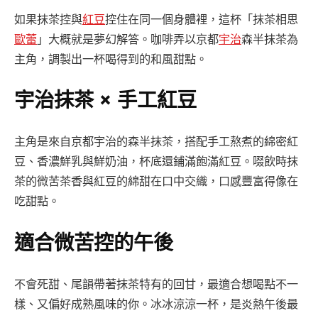
如果抹茶控與
紅豆
控住在同一個身體裡，這杯「抹茶相思
歐蕾
」大概就是夢幻解答。咖啡弄以京都
宇治
森半抹茶為
主角，調製出一杯喝得到的和風甜點。
宇治抹茶 × 手工紅豆
主角是來自京都宇治的森半抹茶，搭配手工熬煮的綿密紅
豆、香濃鮮乳與鮮奶油，杯底還鋪滿飽滿紅豆。啜飲時抹
茶的微苦茶香與紅豆的綿甜在口中交織，口感豐富得像在
吃甜點。
適合微苦控的午後
不會死甜、尾韻帶著抹茶特有的回甘，最適合想喝點不一
樣、又偏好成熟風味的你。冰冰涼涼一杯，是炎熱午後最