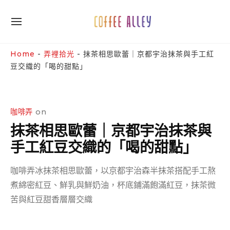
Skip
to
SITE
content
NAVIGATION
Site Navigation
SUBMENU
SUBMENU
Home
-
弄裡拾光
-
抹茶相思歐蕾｜京都宇治抹茶與手工紅
豆交織的「喝的甜點」
咖啡弄
on
抹茶相思歐蕾｜京都宇治抹茶與
手工紅豆交織的「喝的甜點」
咖啡弄冰抹茶相思歐蕾，以京都宇治森半抹茶搭配手工熬
煮綿密紅豆、鮮乳與鮮奶油，杯底鋪滿飽滿紅豆，抹茶微
苦與紅豆甜香層層交織