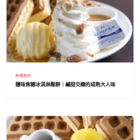
糖
冰
淇
淋
鬆
餅
｜
鹹
弄裡拾光
甜
鹽味焦糖冰淇淋鬆餅｜鹹甜交織的成熟大人味
交
織
的
成
葵
熟
瓜
大
子
人