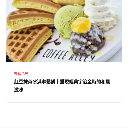
抹
的
茶
溫
冰
潤
淇
和
淋
風
鬆
甜
餅
品
｜
重
弄裡拾光
現
紅豆抹茶冰淇淋鬆餅｜重現經典宇治金時的和風
經
滋味
典
宇
治
金
時