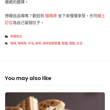
療癒的選擇。
想親自品嚐嗎？歡迎到
咖啡弄
坐下來慢慢享受，也可
線上
訂位
為自己留個位子。
弄裡拾光
咖啡
,
咖啡弄
,
宇治
,
抹茶
,
抹茶相思歐蕾
,
歐蕾
,
甜點
,
紅豆
You may also like
鹽
味
焦