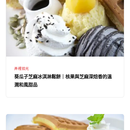
芝
味
麻
冰
淇
淋
鬆
餅
｜
弄裡拾光
核
葵瓜子芝麻冰淇淋鬆餅｜核果與芝麻深焙香的溫
果
潤和風甜品
與
芝
麻
深
紅
焙
豆
香