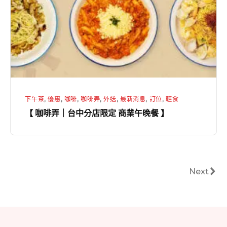
｜
台
中
分
店
限
定
下午茶
,
優惠
,
咖啡
,
咖啡弄
,
外送
,
最新消息
,
訂位
,
輕食
商
【 咖啡弄｜台中分店限定 商業午晚餐 】
業
午
晚
餐
文
Next
Next
】
章
分
頁