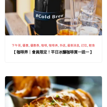
｜
會
員
限
定！
平
日
下午茶
,
優惠
,
優惠券
,
咖啡
,
咖啡弄
,
外送
,
最新消息
,
訂位
,
輕食
冰
【 咖啡弄｜會員限定！平日冰釀咖啡買一送一 】
釀
咖
啡
買
【
一
咖
送
啡
一
弄
】
｜