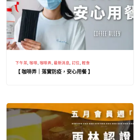
｜
落
實
防
疫，
安
心
下午茶
,
咖啡
,
咖啡弄
,
最新消息
,
訂位
,
輕食
用
【 咖啡弄｜落實防疫，安心用餐 】
餐
】
【
咖
啡
弄