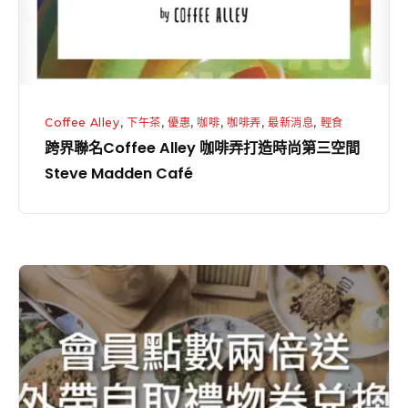
咖
啡
弄
打
造
Coffee Alley
,
下午茶
,
優惠
,
咖啡
,
咖啡弄
,
最新消息
,
輕食
時
跨界聯名Coffee Alley 咖啡弄打造時尚第三空間
尚
Steve Madden Café
第
三
空
間
會
Steve
員
Madden
消
Café
費
累
積