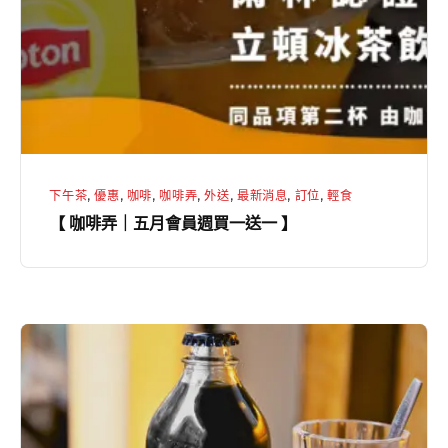
｜
五
月
會
員
週
買
下午茶
,
優惠
,
咖啡
,
咖啡弄
,
外送
,
最新消息
,
訂位
,
輕食
一
【 咖啡弄｜五月會員週買一送一 】
送
一
】
【
咖
啡
弄