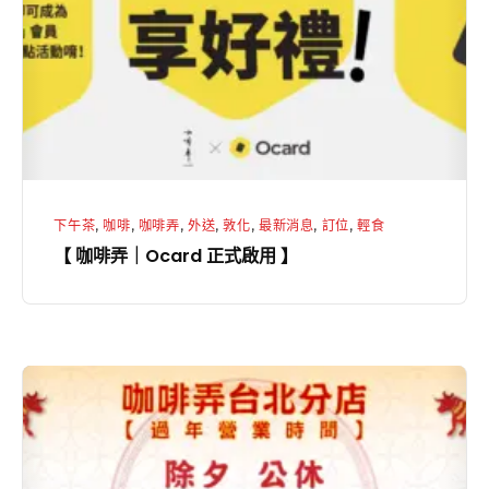
｜
Ocard
正
式
啟
用
】
下午茶
,
咖啡
,
咖啡弄
,
外送
,
敦化
,
最新消息
,
訂位
,
輕食
【 咖啡弄｜Ocard 正式啟用 】
【
咖
啡
弄