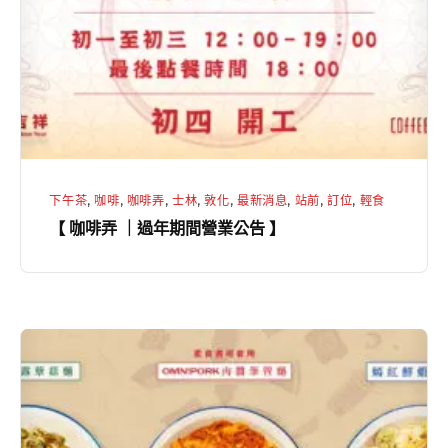
｜
過
年
期
間
營
業
下午茶
,
咖啡
,
咖啡弄
,
士林
,
敦化
,
最新消息
,
站前
,
訂位
,
輕食
公
【 咖啡弄 ｜過年期間營業公告 】
告
】
【
咖
啡
弄