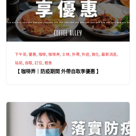
防
疫
期
間
外
帶
下午茶
,
優惠
,
咖啡
,
咖啡弄
,
士林
,
外帶
,
外送
,
敦化
,
最新消息
,
自
站前
,
自取
,
訂位
,
輕食
取
【 咖啡弄｜防疫期間 外帶自取享優惠 】
享
優
惠
】
【
咖
啡
弄