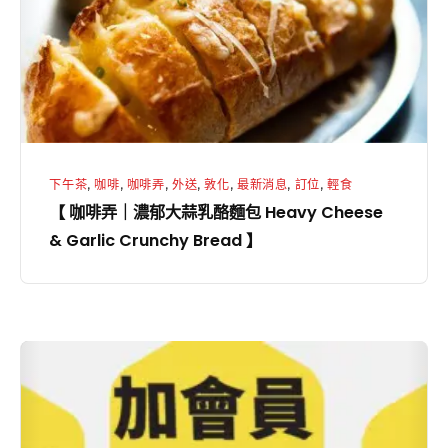
濃
郁
大
蒜
乳
酪
下午茶
,
咖啡
,
咖啡弄
,
外送
,
敦化
,
最新消息
,
訂位
,
輕食
麵
【 咖啡弄｜濃郁大蒜乳酪麵包 Heavy Cheese
包
& Garlic Crunchy Bread 】
Heavy
Cheese
&
Garlic
【
Crunchy
咖
Bread
啡
】
弄