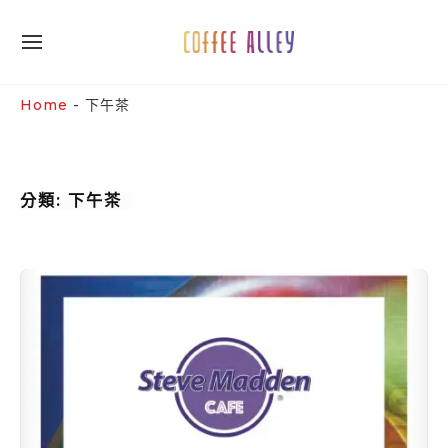
Skip
to
SITE
content
NAVIGATION
Site Navigation
SUBMENU
SUBMENU
Home
-
下午茶
分類:
下午茶
跨
界
聯
名
Coffee
Alley