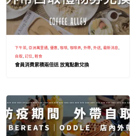
兩
倍
送
放
寬
下午茶
,
亞洲萬里通
,
優惠
,
咖啡
,
咖啡弄
,
外帶
,
外送
,
最新消息
,
點
自取
,
訂位
,
輕食
數
會員消費累積兩倍送 放寬點數兌換
兌
換
【
咖
啡
弄
｜