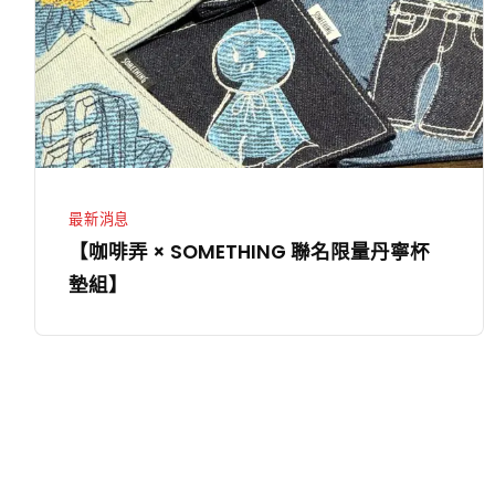
一
SOMETHING
整
聯
天
名
限
量
丹
寧
最新消息
杯
【咖啡弄 × SOMETHING 聯名限量丹寧杯
墊
墊組】
組】
文
章