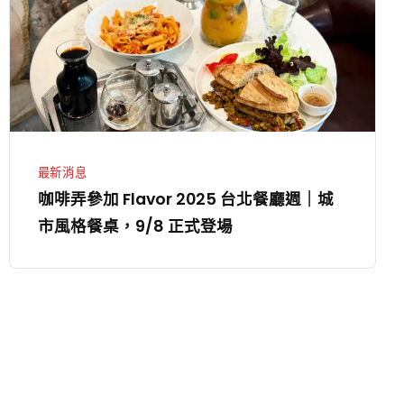
暫
加
停
Flavor
營
2025
業
台
一
北
日
餐
廳
最新消息
週
咖啡弄參加 Flavor 2025 台北餐廳週｜城
｜
市風格餐桌，9/8 正式登場
城
市
風
格
餐
桌，