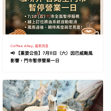
告】
7
月
11
日
（六）
因
Coffee Alley
,
最新消息
巴
📢 【重要公告】7月11日（六）因巴威颱風
威
影響，門市暫停營業一日
颱
風
影
咖
響，
啡
門
弄
市
參