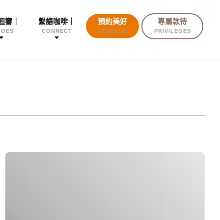
迴響｜
繫語咖啡｜
預約美好
專屬款待
HOES
CONNECT
RESERVE
PRIVILEGES
大
暑
雨
天
的