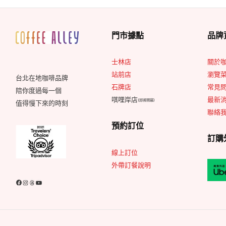
分
頁
門市據點
品牌
士林店
關於
站前店
瀏覽
台北在地咖啡品牌
石牌店
常見問
陪你度過每一個
唭哩岸店
最新
(即將開幕)
值得慢下來的時刻
聯絡
預約訂位
訂購
線上訂位
外帶訂餐說明
Facebook
Instagram
Threads
YouTube