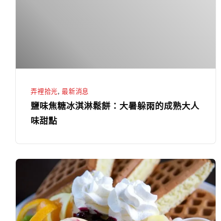
冰
色
淇
素
淋
鬆
餅：
大
暑
弄裡拾光
,
最新消息
躲
鹽味焦糖冰淇淋鬆餅：大暑躲雨的成熟大人
雨
味甜點
的
成
熟
夏
大
至
人
盛
味
夏