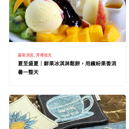
甜
｜
點
鮮
果
冰
淇
淋
鬆
最新消息
,
弄裡拾光
餅，
夏至盛夏｜鮮果冰淇淋鬆餅，用繽紛果香消
用
暑一整天
繽
紛
果
【咖
香
啡
消
弄
暑
×