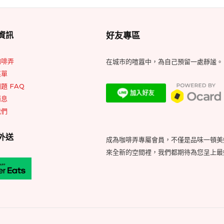
Footer
資訊
好友專區
Widget
Area
咖啡弄
在城市的喧囂中，為自己預留一處靜謐。
菜單
題 FAQ
消息
我們
外送
成為咖啡弄專屬會員，不僅是品味一頓美
來全新的空間裡，我們都期待為您呈上最