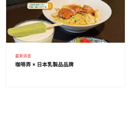
提
日
案
本
乳
製
品
品
牌
最新消息
咖啡弄 × 日本乳製品品牌