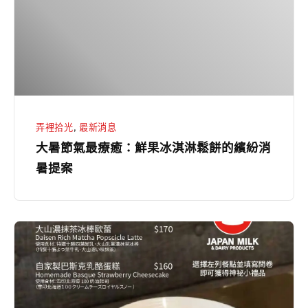
最
組
療
合
癒：
鮮
果
冰
淇
弄裡拾光
,
最新消息
淋
大暑節氣最療癒：鮮果冰淇淋鬆餅的繽紛消
鬆
暑提案
餅
的
繽
咖
紛
啡
消
弄
暑
×