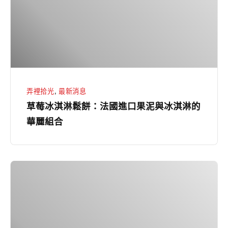
鬆
餅：
法
國
進
口
弄裡拾光
,
最新消息
果
草莓冰淇淋鬆餅：法國進口果泥與冰淇淋的
泥
華麗組合
與
冰
淇
大
淋
暑
的
節
華
氣
麗