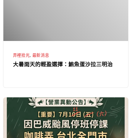
輕
盈
選
擇：
鮪
魚
弄裡拾光
,
最新消息
蛋
大暑雨天的輕盈選擇：鮪魚蛋沙拉三明治
沙
拉
三
明
📢
治
【重
要
公