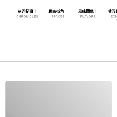
Site
巷弄紀事｜
尋訪街角｜
風味圖鑑｜
巷弄
Navigation
CHRONICLES
SPACES
FLAVORS
EC
草
莓
冰
淇
淋