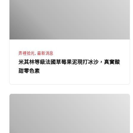
法
國
草
莓
果
泥
弄裡拾光
,
最新消息
現
米其林等級法國草莓果泥現打冰沙，真實酸
打
甜零色素
冰
沙，
真
鹽
實
味
酸
焦
甜
糖
零