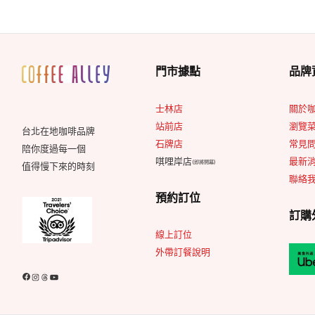
門市據點
品牌
士林店
關於
站前店
瀏覽
台北在地咖啡品牌
石牌店
常見問
陪你度過每一個
唭哩岸店
最新
(即將開幕)
值得慢下來的時刻
聯絡
預約訂位
訂購
線上訂位
外帶訂餐說明
Facebook
Instagram
Threads
YouTube