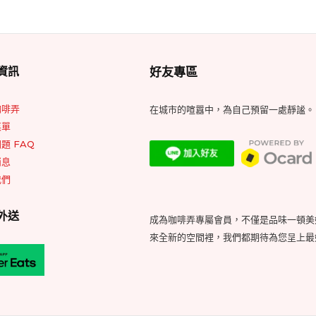
Footer
資訊
好友專區
Widget
Area
咖啡弄
在城市的喧囂中，為自己預留一處靜謐。
菜單
題 FAQ
消息
我們
外送
成為咖啡弄專屬會員，不僅是品味一頓美
來全新的空間裡，我們都期待為您呈上最