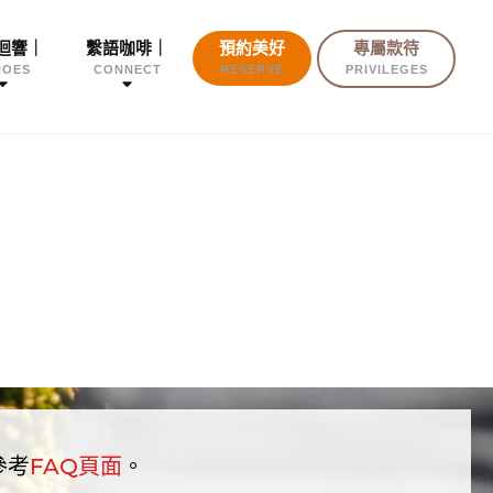
迴響｜
繫語咖啡｜
預約美好
專屬款待
HOES
CONNECT
RESERVE
PRIVILEGES
參考
FAQ頁面
。