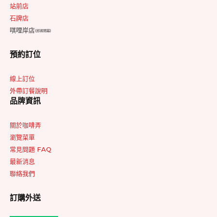
站前店
石牌店
唭哩岸店
(即將開幕)
預約訂位
線上訂位
外帶訂餐說明
品牌資訊
關於咖啡弄
瀏覽菜單
常見問題 FAQ
最新消息
聯絡我們
訂購外送