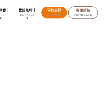
迴響｜
繫語咖啡｜
預約美好
專屬款待
HOES
CONNECT
RESERVE
PRIVILEGES
！