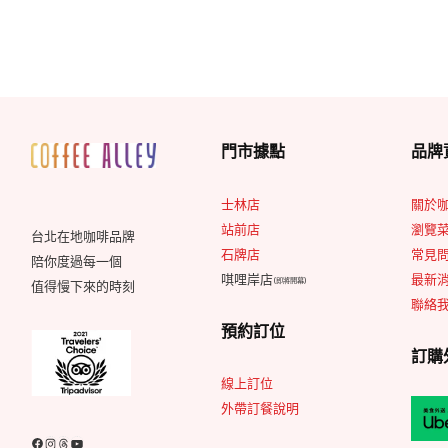
門市據點
品牌
士林店
關於
站前店
瀏覽
台北在地咖啡品牌
石牌店
常見問
陪你度過每一個
唭哩岸店
最新
(即將開幕)
值得慢下來的時刻
聯絡
預約訂位
訂購
線上訂位
外帶訂餐說明
Facebook
Instagram
Threads
YouTube