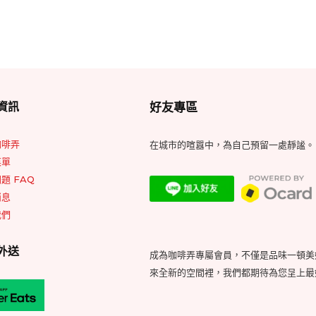
Footer
資訊
好友專區
Widget
Area
咖啡弄
在城市的喧囂中，為自己預留一處靜謐。
菜單
題 FAQ
消息
我們
外送
成為咖啡弄專屬會員，不僅是品味一頓美
來全新的空間裡，我們都期待為您呈上最