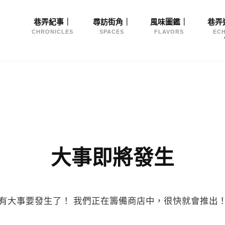
Site
巷弄紀事｜
尋訪街角｜
風味圖鑑｜
巷弄
Navigation
CHRONICLES
SPACES
FLAVORS
EC
大事即將發生
有大事要發生了！ 我們正在籌備商店中，很快就會推出