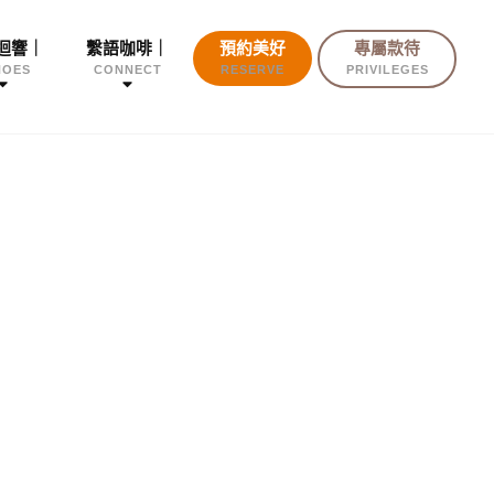
迴響｜
繫語咖啡｜
預約美好
專屬款待
HOES
CONNECT
RESERVE
PRIVILEGES
！