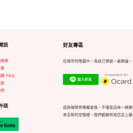
Footer
資訊
好友專區
Widget
Area
咖啡弄
在城市的喧囂中，為自己預留一處靜謐。
菜單
題 FAQ
消息
我們
外送
成為咖啡弄專屬會員，不僅是品味一頓美
來全新的空間裡，我們都期待為您呈上最