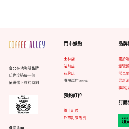
門市據點
品牌
士林店
關於
站前店
瀏覽
台北在地咖啡品牌
石牌店
常見問
陪你度過每一個
唭哩岸店
最新
(即將開幕)
值得慢下來的時刻
聯絡
預約訂位
訂購
線上訂位
外帶訂餐說明
Facebook
Instagram
Threads
YouTube