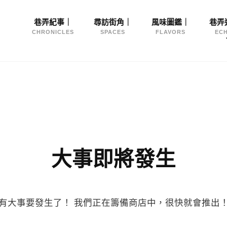
Site
巷弄紀事｜
尋訪街角｜
風味圖鑑｜
巷弄
Navigation
CHRONICLES
SPACES
FLAVORS
EC
大事即將發生
有大事要發生了！ 我們正在籌備商店中，很快就會推出