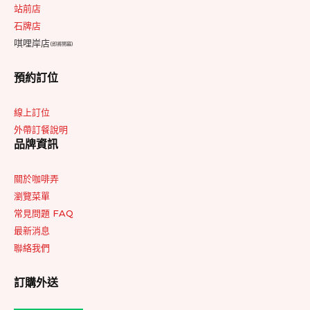
站前店
石牌店
唭哩岸店
(即將開幕)
預約訂位
線上訂位
外帶訂餐說明
品牌資訊
關於咖啡弄
瀏覽菜單
常見問題 FAQ
最新消息
聯絡我們
訂購外送