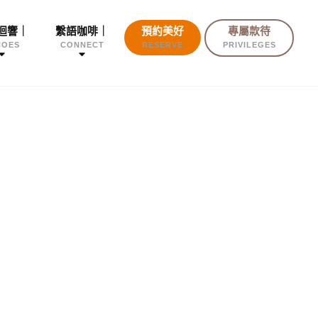
迴響｜
繫語咖啡｜
預約美好
專屬款待
HOES
CONNECT
RESERVE
PRIVILEGES
！