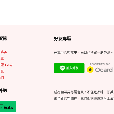
Footer
資訊
好友專區
Widget
Area
咖啡弄
在城市的喧囂中，為自己預留一處靜謐。
菜單
題 FAQ
消息
我們
外送
成為咖啡弄專屬會員，不僅是品味一頓美
來全新的空間裡，我們都期待為您呈上最