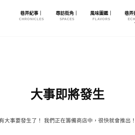
Site
巷弄紀事｜
尋訪街角｜
風味圖鑑｜
巷弄
Navigation
CHRONICLES
SPACES
FLAVORS
EC
大事即將發生
有大事要發生了！ 我們正在籌備商店中，很快就會推出