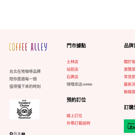
門市據點
品牌
士林店
關於
站前店
瀏覽
台北在地咖啡品牌
石牌店
常見問
陪你度過每一個
唭哩岸店
最新
(即將開幕)
值得慢下來的時刻
聯絡
預約訂位
訂購
線上訂位
外帶訂餐說明
Facebook
Instagram
Threads
YouTube