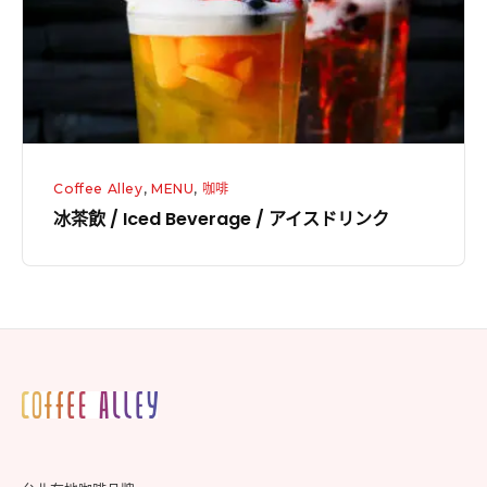
Beverage
/
ア
イ
ス
ド
Coffee Alley
,
MENU
,
咖啡
リ
冰茶飲 / Iced Beverage / アイスドリンク
ン
ク
Footer
Widget
Area