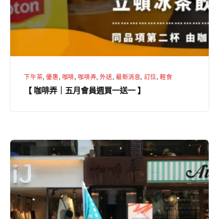
月
會
員
週
買
下午茶
,
優惠
,
咖啡
,
咖啡弄
,
外送
,
最新消息
,
訂位
,
輕食
一
【 咖啡弄｜五月會員週買一送一 】
送
一
】
【
咖
啡
弄
｜
敦