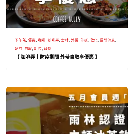
疫
期
間
外
帶
下午茶
,
優惠
,
咖啡
,
咖啡弄
,
士林
,
外帶
,
外送
,
敦化
,
最新消息
,
自
站前
,
自取
,
訂位
,
輕食
取
【 咖啡弄｜防疫期間 外帶自取享優惠 】
享
優
惠
】
【
咖
啡
弄
｜
五