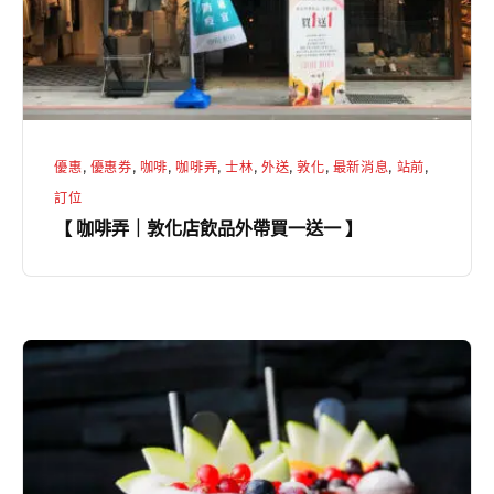
化
店
飲
品
外
優惠
,
優惠券
,
咖啡
,
咖啡弄
,
士林
,
外送
,
敦化
,
最新消息
,
站前
,
帶
訂位
買
【 咖啡弄｜敦化店飲品外帶買一送一 】
一
送
一
】
冰
茶
飲
/
Iced