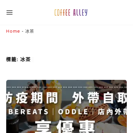
Skip
to
SITE
content
NAVIGATION
Site Navigation
SUBMENU
SUBMENU
Home
-
冰茶
標籤:
冰茶
【
咖
啡
弄
｜
防