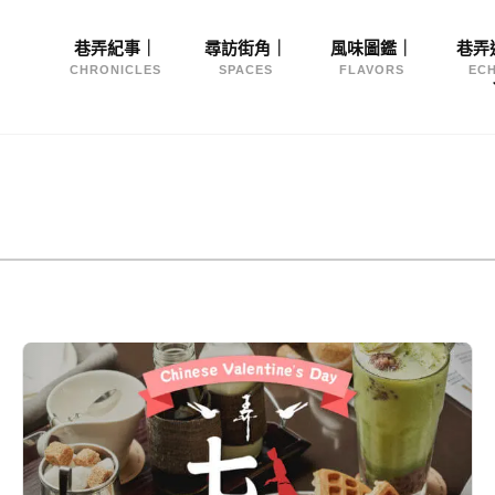
Site
巷弄紀事｜
尋訪街角｜
風味圖鑑｜
巷弄
Navigation
CHRONICLES
SPACES
FLAVORS
EC
【
咖
啡
弄
｜