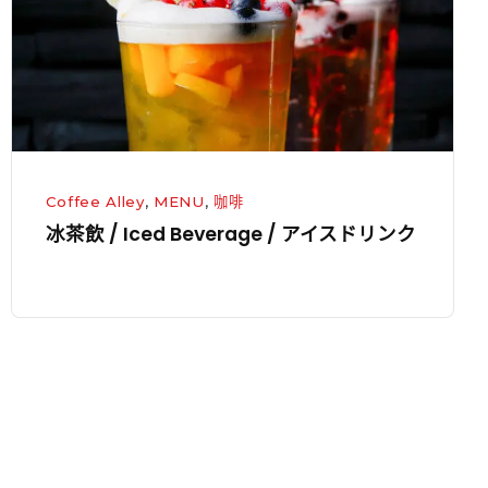
Iced
Beverage
/
ア
イ
ス
ド
Coffee Alley
,
MENU
,
咖啡
リ
冰茶飲 / Iced Beverage / アイスドリンク
ン
ク