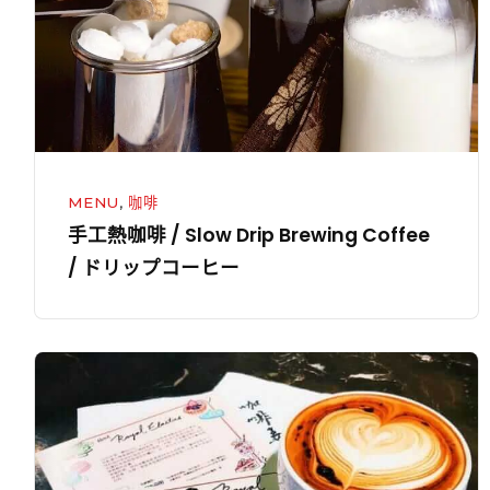
啡
的
/
「喝
Slow
的
Drip
甜
Brewing
點」
Coffee
/
MENU
,
咖啡
ド
手工熱咖啡 / Slow Drip Brewing Coffee
リ
/ ドリップコーヒー
ッ
プ
コ
咖
ー
啡
ヒ
弄
ー
|