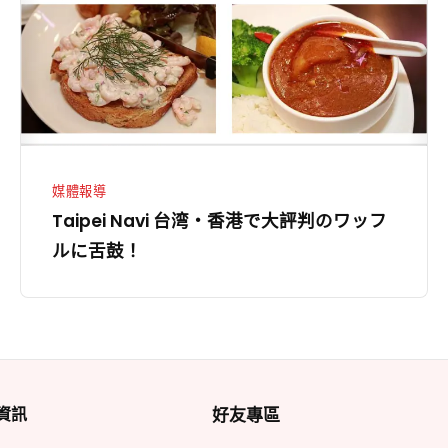
香
港
で
大
評
判
の
媒體報導
ワ
Taipei Navi 台湾・香港で大評判のワッフ
ッ
ルに舌鼓！
フ
ル
に
舌
Footer
鼓！
資訊
好友專區
Widget