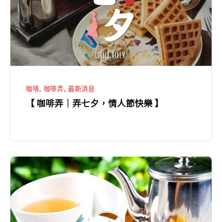
弄
七
夕，
情
人
節
咖啡
,
咖啡弄
,
最新消息
快
【 咖啡弄｜弄七夕，情人節快樂 】
樂
】
熱
茶
飲
/