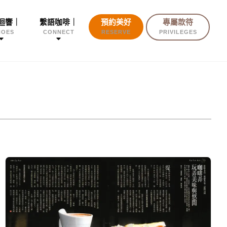
迴響｜
繫語咖啡｜
預約美好
專屬款待
HOES
CONNECT
RESERVE
PRIVILEGES
今
周
刊
｜
咖