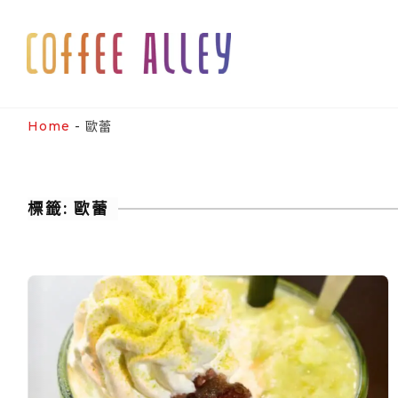
Skip
to
content
Home
-
歐蕾
標籤:
歐蕾
抹
茶
相
思
歐