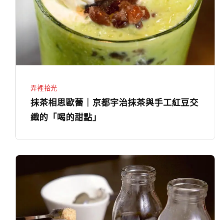
蕾
｜
京
都
宇
治
弄裡拾光
抹
抹茶相思歐蕾｜京都宇治抹茶與手工紅豆交
茶
織的「喝的甜點」
與
手
工
手
紅
工
豆
熱
交
咖
織