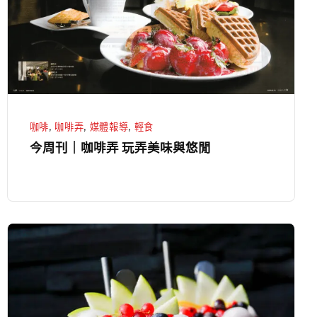
啡
弄
玩
弄
美
味
咖啡
,
咖啡弄
,
媒體報導
,
輕食
與
今周刊｜咖啡弄 玩弄美味與悠閒
悠
閒
冰
茶
飲
/