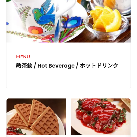
Hot
Beverage
/
ホ
ッ
ト
ド
MENU
リ
熱茶飲 / Hot Beverage / ホットドリンク
ン
ク
Taipei
Navi
台
湾・