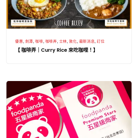
Rice
來
吃
咖
哩！】
優惠
,
劍潭
,
咖啡
,
咖啡弄
,
士林
,
敦化
,
最新消息
,
訂位
【 咖啡弄｜Curry Rice 來吃咖哩！】
【
咖
啡
弄
｜
Foodpanda
五