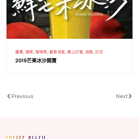
開
賣
優惠
,
咖啡
,
咖啡弄
,
最新消息
,
線上訂餐
,
自取
,
訂位
2019芒果冰沙開賣
文
Previous
Next
Previous
Next
章
分
頁