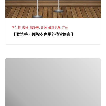
內
用
外
帶
下午茶
,
咖啡
,
咖啡弄
,
外送
,
最新消息
,
訂位
皆
【 勤洗手，共防疫 內用外帶皆適宜 】
適
宜
】
在
家
也
能
輕
鬆
享