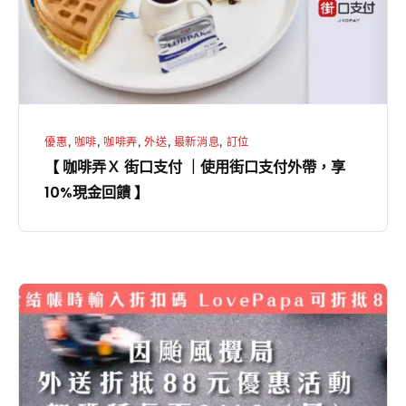
口
支
付
｜
使
優惠
,
咖啡
,
咖啡弄
,
外送
,
最新消息
,
訂位
用
【 咖啡弄Ｘ 街口支付 ｜使用街口支付外帶，享
街
10%現金回饋 】
口
支
付
外
咖
帶，
啡
享
弄
10%
父
現
親
金