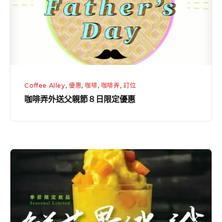
父
親
節
８
日
限
Coffee Alley
,
優惠
,
咖啡
,
咖啡弄
,
訂位
定
咖啡弄外送父親節８日限定優惠
優
惠
2019
芒
果
冰
沙