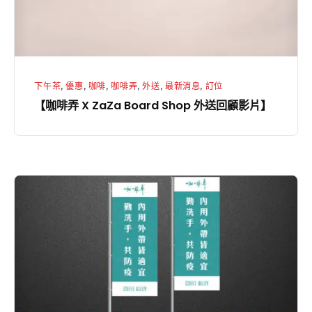
外
送
回
顧
下午茶
,
優惠
,
咖啡
,
咖啡弄
,
外送
,
最新消息
,
訂位
影
【咖啡弄 X ZaZa Board Shop 外送回顧影片】
片】
【
勤
洗
手，
共
防
疫