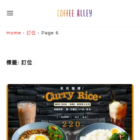
Skip
to
SITE
content
NAVIGATION
Site Navigation
SUBMENU
SUBMENU
Home
-
訂位
-
Page 6
標籤:
訂位
【
咖
啡
弄
｜
Curry