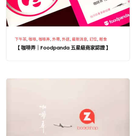
星
級
商
家
下午茶
,
咖啡
,
咖啡弄
,
外帶
,
外送
,
最新消息
,
訂位
,
輕食
認
【 咖啡弄｜Foodpanda 五星級商家認證 】
證
】
【咖
啡
弄
X
ZaZa
Board
Shop