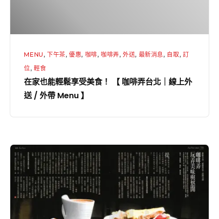
受
美
食！
【
MENU
,
下午茶
,
優惠
,
咖啡
,
咖啡弄
,
外送
,
最新消息
,
自取
,
訂
咖
位
,
輕食
啡
在家也能輕鬆享受美食！ 【 咖啡弄台北｜線上外
弄
送 / 外帶 Menu 】
台
北
｜
線
今
上
周
外
刊
送
｜
/
咖
外