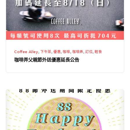
節
回
外
饋
送
】
優
惠
延
Coffee Alley
,
下午茶
,
優惠
,
咖啡
,
咖啡弄
,
訂位
,
輕食
長
咖啡弄父親節外送優惠延長公告
公
告
咖
啡
弄
外
送