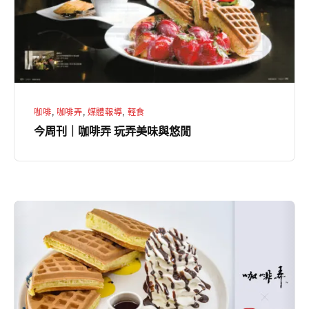
啡
帶
弄
Menu
玩
】
弄
美
味
咖啡
,
咖啡弄
,
媒體報導
,
輕食
與
今周刊｜咖啡弄 玩弄美味與悠閒
悠
閒
【
咖
啡
弄
Ｘ
街