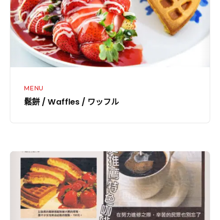
ワ
的
ッ
甜
フ
點」
ル
MENU
鬆餅 / Waffles / ワッフル
超
值
鬆
餅
+冰