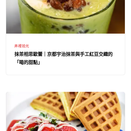
味
｜
京
都
宇
治
弄裡拾光
抹
抹茶相思歐蕾｜京都宇治抹茶與手工紅豆交織的
茶
「喝的甜點」
與
手
工
紅
鬆
豆
餅
交
/
織
Waffles
的
/
「喝