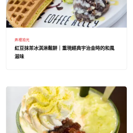
淋
鬆
餅
｜
重
弄裡拾光
現
紅豆抹茶冰淇淋鬆餅｜重現經典宇治金時的和風
經
滋味
典
宇
治
金
抹
時
茶
的
相
和
思
風
歐
滋
蕾