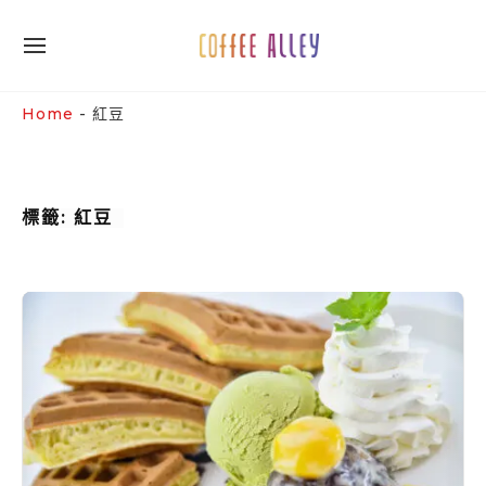
Skip
to
SITE
content
NAVIGATION
Site Navigation
SUBMENU
SUBMENU
Home
-
紅豆
標籤:
紅豆
紅
豆
抹
茶
冰
淇