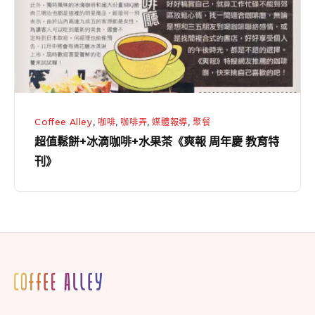
滴
咖
啡
+水
果
茶
Coffee Alley
,
咖啡
,
咖啡弄
,
媒體報導
,
聚餐
《爽
超值鬆餅+冰滴咖啡+水果茶《爽報 周年慶 教育特
報
刊》
周
年
慶
教
育
特
Footer
刊》
Widget