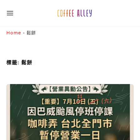
Skip
to
SITE
content
NAVIGATION
Site Navigation
SUBMENU
SUBMENU
Home
-
鬆餅
標籤:
鬆餅
📢
【重
要
公
告】
7