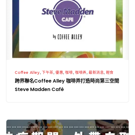
一
名
整
Coffee
天
Alley
咖
啡
弄
打
造
Coffee Alley
,
下午茶
,
優惠
,
咖啡
,
咖啡弄
,
最新消息
,
輕食
時
跨界聯名Coffee Alley 咖啡弄打造時尚第三空間
尚
Steve Madden Café
第
三
空
間
【
Steve
咖
Madden