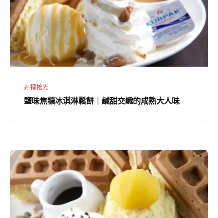
淇
暫
淋
停
鬆
營
餅
業
｜
一
鹹
日
弄裡拾光
甜
鹽味焦糖冰淇淋鬆餅｜鹹甜交織的成熟大人味
交
織
的
成
葵
熟
瓜
大
子
人
芝
味
麻