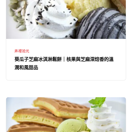
冰
淇
淋
鬆
餅
｜
弄裡拾光
核
葵瓜子芝麻冰淇淋鬆餅｜核果與芝麻深焙香的溫
果
潤和風甜品
與
芝
麻
深
紅
焙
豆
香
抹
的
茶
溫