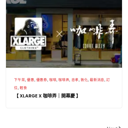
XLARGE
X
咖
啡
弄
｜
開
幕
慶
】
下午茶
,
優惠
,
優惠券
,
咖啡
,
咖啡弄
,
忠孝
,
敦化
,
最新消息
,
訂
位
,
輕食
【 XLARGE X 咖啡弄｜開幕慶 】