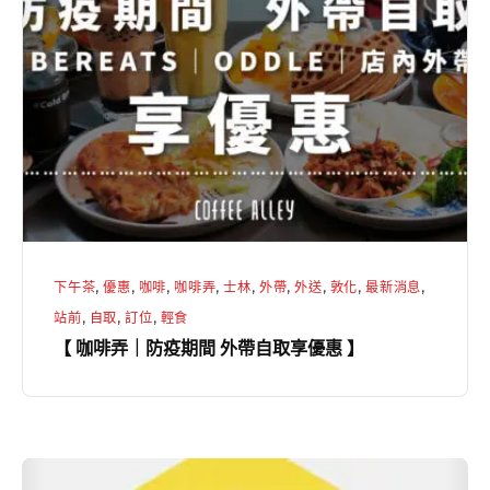
啡
Café
弄
｜
防
疫
期
間
外
帶
下午茶
,
優惠
,
咖啡
,
咖啡弄
,
士林
,
外帶
,
外送
,
敦化
,
最新消息
,
自
站前
,
自取
,
訂位
,
輕食
取
【 咖啡弄｜防疫期間 外帶自取享優惠 】
享
優
惠
】
【