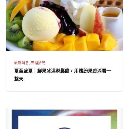
夏
風
｜
滋
鮮
味
果
冰
淇
淋
鬆
最新消息
,
弄裡拾光
餅，
夏至盛夏｜鮮果冰淇淋鬆餅，用繽紛果香消暑一
用
整天
繽
紛
果
香
跨
消
界
暑
聯