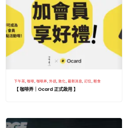
咖
啡
弄
｜
Ocard
正
式
啟
用
】
下午茶
,
咖啡
,
咖啡弄
,
外送
,
敦化
,
最新消息
,
訂位
,
輕食
【 咖啡弄｜Ocard 正式啟用 】
【