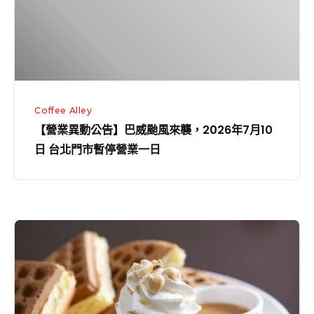
業
巴
一
威
日
颱
風
來
Coffee Alley
襲，
【營業異動公告】巴威颱風來襲，2026年7月10
2026
日 台北門市暫停營業一日
年
7
月
10
鹽
日
味
台
焦
北
糖
門
冰
市