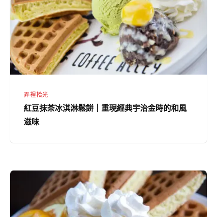
冰
潤
淇
和
淋
風
鬆
甜
餅
品
｜
重
弄裡拾光
現
紅豆抹茶冰淇淋鬆餅｜重現經典宇治金時的和風
經
滋味
典
宇
治
金
夏
時
至
的
盛
和