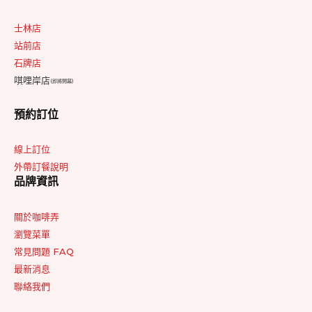
士林店
站前店
石牌店
唭哩岸店
(即將開幕)
預約訂位
線上訂位
外帶訂餐說明
品牌資訊
關於咖啡弄
瀏覽菜單
常見問題 FAQ
最新消息
聯絡我們