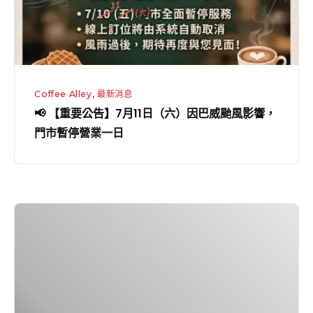
月
11
日
（六）
因
Coffee Alley
,
最新消息
巴
📢 【重要公告】7月11日（六）因巴威颱風影響，
威
門市暫停營業一日
颱
風
影
響，
【營
門
業
市
異
暫
動
停
公
營
告】